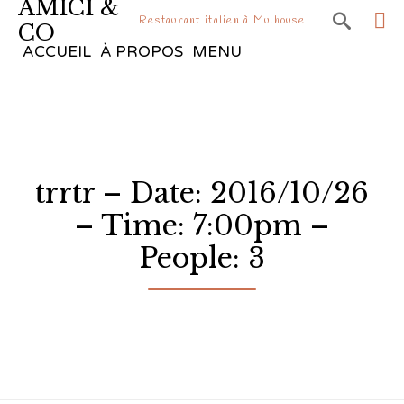
AMICI &

Restaurant italien à Mulhouse
CO
Sk
ACCUEIL
À PROPOS
MENU
to
co
trrtr – Date: 2016/10/26
– Time: 7:00pm –
People: 3