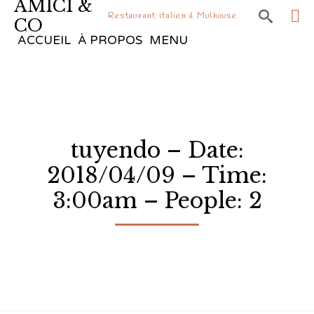
AMICI &

Restaurant italien à Mulhouse
CO
Sk
ACCUEIL
À PROPOS
MENU
to
co
tuyendo – Date:
2018/04/09 – Time:
3:00am – People: 2