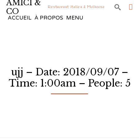
AMICI &

Restaurant italien à Mulhouse
CO
Sk
ACCUEIL
À PROPOS
MENU
to
co
ujj – Date: 2018/09/07 –
Time: 1:00am – People: 5