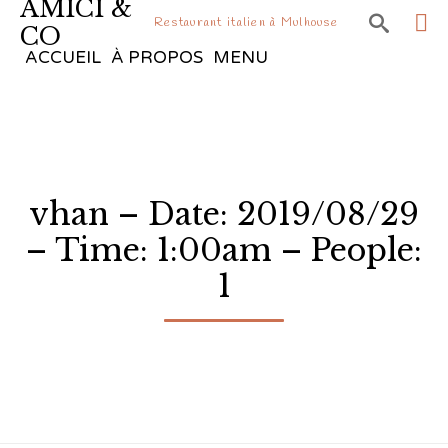
AMICI &

Restaurant italien à Mulhouse
CO
Sk
ACCUEIL
À PROPOS
MENU
to
co
vhan – Date: 2019/08/29
– Time: 1:00am – People:
1