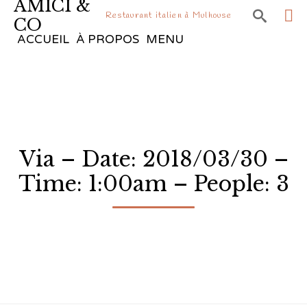
AMICI &

Restaurant italien à Mulhouse
CO
Sk
ACCUEIL
À PROPOS
MENU
to
co
Via – Date: 2018/03/30 –
Time: 1:00am – People: 3