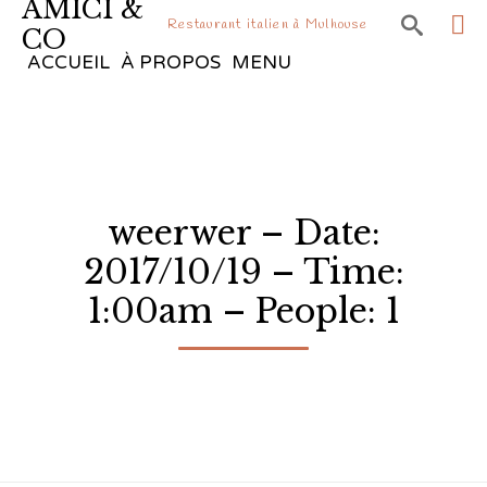
AMICI &

Restaurant italien à Mulhouse
CO
Sk
ACCUEIL
À PROPOS
MENU
to
co
weerwer – Date:
2017/10/19 – Time:
1:00am – People: 1