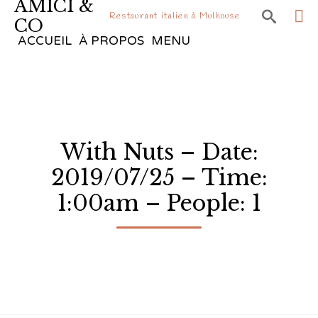
AMICI &

Restaurant italien à Mulhouse
CO
Sk
ACCUEIL
À PROPOS
MENU
to
co
With Nuts – Date:
2019/07/25 – Time:
1:00am – People: 1