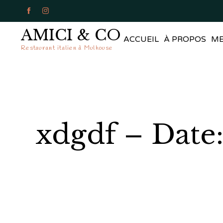


AMICI & CO
ACCUEIL
À PROPOS
M
Restaurant italien à Mulhouse
xdgdf – Date