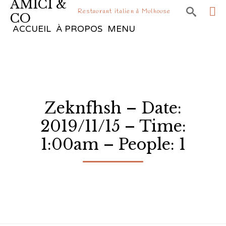
AMICI &

Restaurant italien à Mulhouse
CO
Sk
ACCUEIL
À PROPOS
MENU
to
co
Zeknfhsh – Date:
2019/11/15 – Time:
1:00am – People: 1