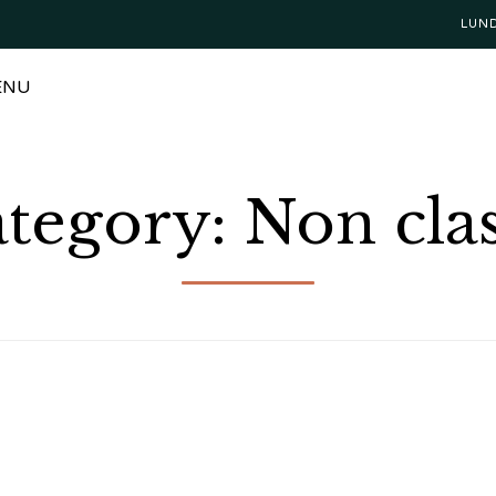
LUN
ENU
tegory:
Non cla