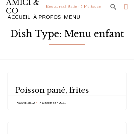
AMICI &

Restaurant italien à Mulhouse
CO
Sk
ACCUEIL
À PROPOS
MENU
to
Dish Type:
Menu enfant
co
CATEGORY
Poisson pané, frites
ADMIN3812
7 December 2021
CATEGORY