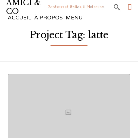
AMICI &

Restaurant italien à Mulhouse
CO
Sk
ACCUEIL
À PROPOS
MENU
to
Project Tag:
latte
co