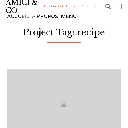
AMICI &

Restaurant italien à Mulhouse
CO
Sk
ACCUEIL
À PROPOS
MENU
to
Project Tag:
recipe
co